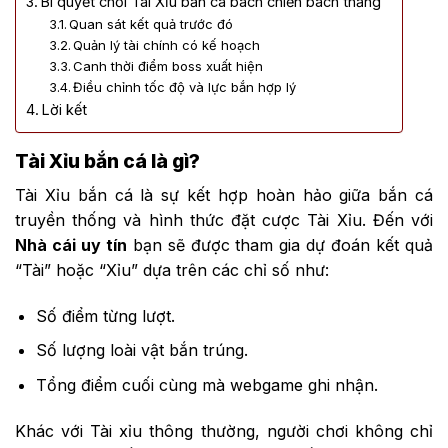
Bí quyết chơi Tài Xỉu bắn cá bách chiến bách thắng
Quan sát kết quả trước đó
Quản lý tài chính có kế hoạch
Canh thời điểm boss xuất hiện
Điều chỉnh tốc độ và lực bắn hợp lý
Lời kết
Tài Xỉu bắn cá là gì?
Tài Xỉu bắn cá là sự kết hợp hoàn hảo giữa bắn cá
truyền thống và hình thức đặt cược Tài Xỉu. Đến với
Nhà cái uy tín
bạn sẽ được tham gia dự đoán kết quả
“Tài” hoặc “Xỉu” dựa trên các chỉ số như:
Số điểm từng lượt.
Số lượng loài vật bắn trúng.
Tổng điểm cuối cùng mà webgame ghi nhận.
Khác với Tài xỉu thông thường, người chơi không chỉ