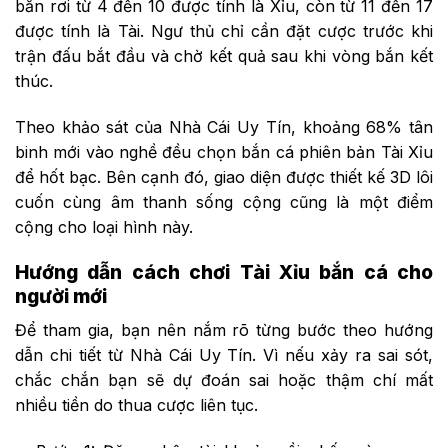
bắn rơi từ 4 đến 10 được tính là Xỉu, còn từ 11 đến 17
được tính là Tài. Ngư thủ chỉ cần đặt cược trước khi
trận đấu bắt đầu và chờ kết quả sau khi vòng bắn kết
thúc.
Theo khảo sát của Nhà Cái Uy Tín, khoảng 68% tân
binh mới vào nghề đều chọn bắn cá phiên bản Tài Xỉu
để hốt bạc. Bên cạnh đó, giao diện được thiết kế 3D lôi
cuốn cùng âm thanh sống cộng cũng là một điểm
cộng cho loại hình này.
Hướng dẫn cách chơi Tài Xỉu bắn cá cho
người mới
Để tham gia, bạn nên nắm rõ từng bước theo hướng
dẫn chi tiết từ Nhà Cái Uy Tín. Vì nếu xảy ra sai sót,
chắc chắn bạn sẽ dự đoán sai hoặc thậm chí mất
nhiều tiền do thua cược liên tục.