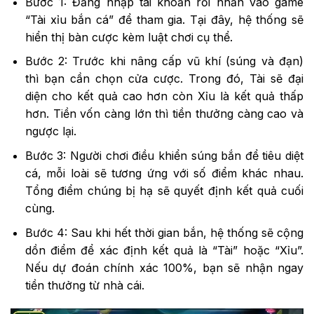
Bước 1: Đăng nhập tài khoản rồi nhấn vào game
“Tài xỉu bắn cá” để tham gia. Tại đây, hệ thống sẽ
hiển thị bàn cược kèm luật chơi cụ thể.
Bước 2: Trước khi nâng cấp vũ khí (súng và đạn)
thì bạn cần chọn cửa cược. Trong đó, Tài sẽ đại
diện cho kết quả cao hơn còn Xỉu là kết quả thấp
hơn. Tiền vốn càng lớn thì tiền thưởng càng cao và
ngược lại.
Bước 3: Người chơi điều khiển súng bắn để tiêu diệt
cá, mỗi loài sẽ tương ứng với số điểm khác nhau.
Tổng điểm chúng bị hạ sẽ quyết định kết quả cuối
cùng.
Bước 4: Sau khi hết thời gian bắn, hệ thống sẽ cộng
dồn điểm để xác định kết quả là “Tài” hoặc “Xỉu”.
Nếu dự đoán chính xác 100%, bạn sẽ nhận ngay
tiền thưởng từ nhà cái.