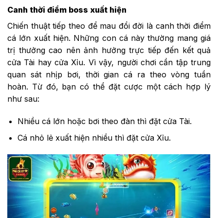
Canh thời điểm boss xuất hiện
Chiến thuật tiếp theo để mau đổi đời là canh thời điểm
cá lớn xuất hiện. Những con cá này thường mang giá
trị thưởng cao nên ảnh hưởng trực tiếp đến kết quả
cửa Tài hay cửa Xỉu. Vì vậy, người chơi cần tập trung
quan sát nhịp bơi, thời gian cá ra theo vòng tuần
hoàn. Từ đó, bạn có thể đặt cược một cách hợp lý
như sau:
Nhiều cá lớn hoặc bơi theo đàn thì đặt cửa Tài.
Cá nhỏ lẻ xuất hiện nhiều thì đặt cửa Xỉu.