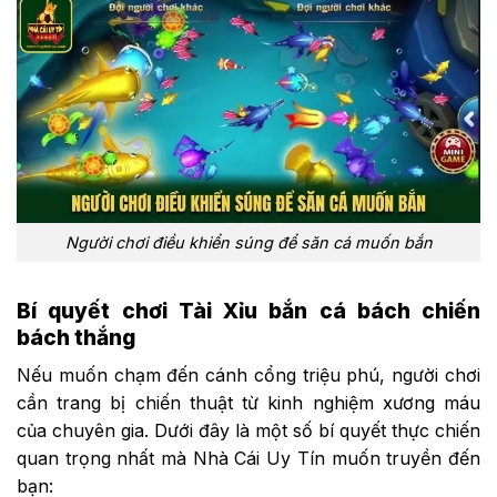
Người chơi điều khiển súng để săn cá muốn bắn
Bí quyết chơi Tài Xỉu bắn cá bách chiến
bách thắng
Nếu muốn chạm đến cánh cổng triệu phú, người chơi
cần trang bị chiến thuật từ kinh nghiệm xương máu
của chuyên gia. Dưới đây là một số bí quyết thực chiến
quan trọng nhất mà Nhà Cái Uy Tín muốn truyền đến
bạn: