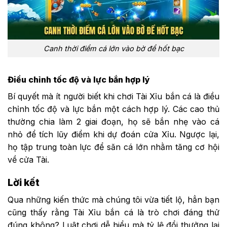
Canh thời điểm cá lớn vào bờ để hốt bạc
Điều chỉnh tốc độ và lực bắn hợp lý
Bí quyết mà ít người biết khi chơi Tài Xỉu bắn cá là điều
chỉnh tốc độ và lực bắn một cách hợp lý. Các cao thủ
thường chia làm 2 giai đoạn, họ sẽ bắn nhẹ vào cá
nhỏ để tích lũy điểm khi dự đoán cửa Xỉu. Ngược lại,
họ tập trung toàn lực để săn cá lớn nhằm tăng cơ hội
về cửa Tài.
Lời kết
Qua những kiến thức mà chúng tôi vừa tiết lộ, hẳn bạn
cũng thấy rằng Tài Xỉu bắn cá là trò chơi đáng thử
đúng không? Luật chơi dễ hiểu mà tỷ lệ đổi thưởng lại