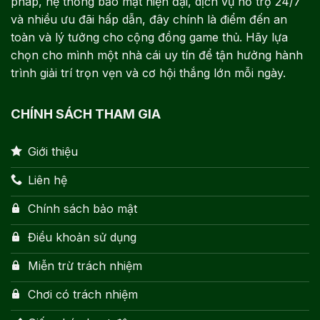
pháp, hệ thống bảo mật hiện đại, dịch vụ hỗ trợ 24/7
và nhiều ưu đãi hấp dẫn, đây chính là điểm đến an
toàn và lý tưởng cho cộng đồng game thủ. Hãy lựa
chọn cho mình một nhà cái uy tín để tận hưởng hành
trình giải trí trọn vẹn và cơ hội thắng lớn mỗi ngày.
CHÍNH SÁCH THAM GIA
Giới thiệu
Liên hệ
Chính sách bảo mật
Điều khoản sử dụng
Miễn trừ trách nhiệm
Chơi có trách nhiệm