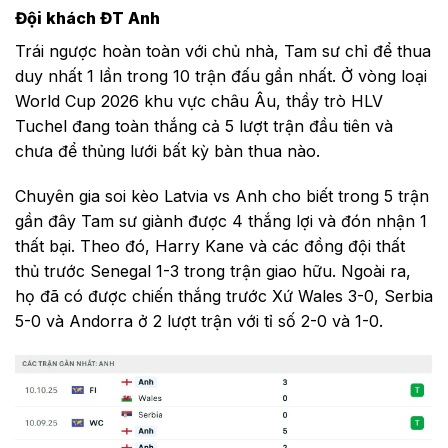
Đội khách ĐT Anh
Trái ngược hoàn toàn với chủ nhà, Tam sư chỉ để thua
duy nhất 1 lần trong 10 trận đấu gần nhất. Ở vòng loại
World Cup 2026 khu vực châu Âu, thầy trò HLV
Tuchel đang toàn thắng cả 5 lượt trận đầu tiên và
chưa để thủng lưới bất kỳ bàn thua nào.
Chuyên gia soi kèo Latvia vs Anh cho biết trong 5 trận
gần đây Tam sư giành được 4 thắng lợi và đón nhận 1
thất bại. Theo đó, Harry Kane và các đồng đội thất
thủ trước Senegal 1-3 trong trận giao hữu. Ngoài ra,
họ đã có được chiến thắng trước Xứ Wales 3-0, Serbia
5-0 và Andorra ở 2 lượt trận với tỉ số 2-0 và 1-0.