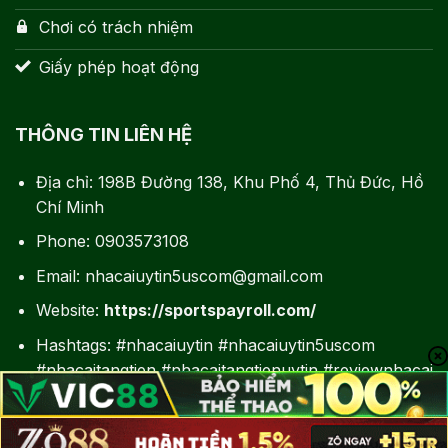
Chơi có trách nhiệm
Giấy phép hoạt động
THÔNG TIN LIÊN HỆ
Địa chỉ: 198B Đường 138, Khu Phố 4, Thủ Đức, Hồ
Chí Minh
Phone: 0903573108
Email:
nhacaiuytin5uscom@gmail.com
Website:
https://sportspayroll.com/
Hashtags: #nhacaiuytin #nhacaiuytin5uscom
#nhacaitangtien #nhacaitangtienuytin #reviewnhacai