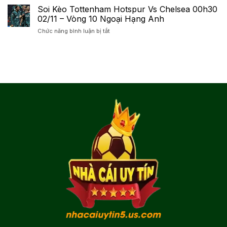
Rủi
Kèo
Soi Kèo Tottenham Hotspur Vs Chelsea 00h30
ngày
Ro
Liverpool
6/11
02/11 – Vòng 10 Ngoại Hạng Anh
Vs
–
Chức năng bình luận bị tắt
ở
Aston
Vòng
Soi
Villa
4
Kèo
3h00
Cúp
Tottenham
02/11
C1
Hotspur
–
Vs
Vòng
Chelsea
10
00h30
Ngoại
02/11
Hạng
–
Anh
Vòng
10
Ngoại
Hạng
Anh