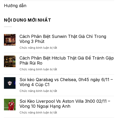
Hướng dẫn
NỘI DUNG MỚI NHẤT
Cách Phân Biệt Sunwin Thật Giả Chỉ Trong
Vòng 3 Phút
Chức năng bình luận bị tắt
ở
Cách
Phân
Cách Phân Biệt Hitclub Thật Giả Để Tránh Gặp
Biệt
Phải Rủi Ro
Sunwin
Chức năng bình luận bị tắt
ở
Thật
Cách
Giả
Phân
Soi kèo Qarabag vs Chelsea, 0h45 ngày 6/11 –
Chỉ
Biệt
Trong
Vòng 4 Cúp C1
Hitclub
Vòng
Chức năng bình luận bị tắt
ở
Thật
3
Soi
Giả
Phút
kèo
Soi Kèo Liverpool Vs Aston Villa 3h00 02/11 –
Để
Qarabag
Tránh
Vòng 10 Ngoại Hạng Anh
vs
Gặp
Chức năng bình luận bị tắt
ở
Chelsea,
Phải
Soi
0h45