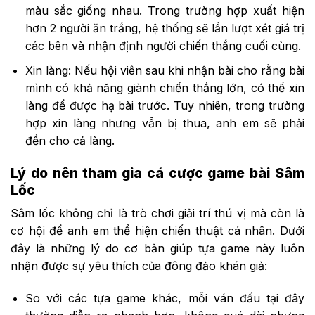
màu sắc giống nhau. Trong trường hợp xuất hiện
hơn 2 người ăn trắng, hệ thống sẽ lần lượt xét giá trị
các bên và nhận định người chiến thắng cuối cùng.
Xin làng: Nếu hội viên sau khi nhận bài cho rằng bài
mình có khả năng giành chiến thắng lớn, có thể xin
làng để được hạ bài trước. Tuy nhiên, trong trường
hợp xin làng nhưng vẫn bị thua, anh em sẽ phải
đền cho cả làng.
Lý do nên tham gia cá cược game bài Sâm
Lốc
Sâm lốc không chỉ là trò chơi giải trí thú vị mà còn là
cơ hội để anh em thể hiện chiến thuật cá nhân. Dưới
đây là những lý do cơ bản giúp tựa game này luôn
nhận được sự yêu thích của đông đảo khán giả:
So với các tựa game khác, mỗi ván đấu tại đây