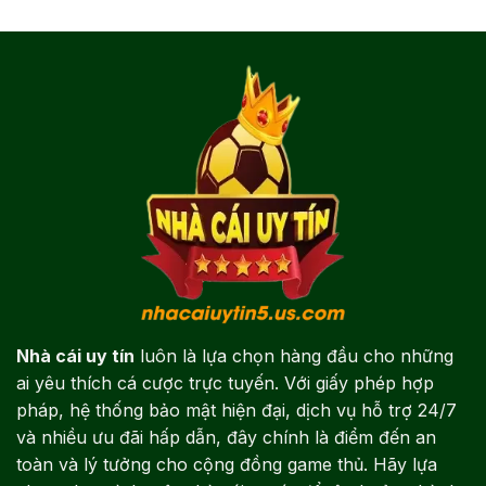
Vs
Vòng
Chelsea
10
00h30
Ngoại
02/11
Hạng
–
Anh
Vòng
10
Ngoại
Hạng
Anh
Nhà cái uy tín
luôn là lựa chọn hàng đầu cho những
ai yêu thích cá cược trực tuyến. Với giấy phép hợp
pháp, hệ thống bảo mật hiện đại, dịch vụ hỗ trợ 24/7
và nhiều ưu đãi hấp dẫn, đây chính là điểm đến an
toàn và lý tưởng cho cộng đồng game thủ. Hãy lựa