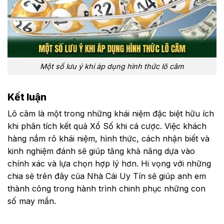
Một số lưu ý khi áp dụng hình thức lô câm
Kết luận
Lô câm là một trong những khái niệm đặc biệt hữu ích
khi phân tích kết quả Xổ Số khi cá cược. Việc khách
hàng nắm rõ khái niệm, hình thức, cách nhận biết và
kinh nghiệm đánh sẽ giúp tăng khả năng dựa vào
chính xác và lựa chọn hợp lý hơn. Hi vọng với những
chia sẻ trên đây của Nhà Cái Uy Tín sẽ giúp anh em
thành công trong hành trình chinh phục những con
số may mắn.