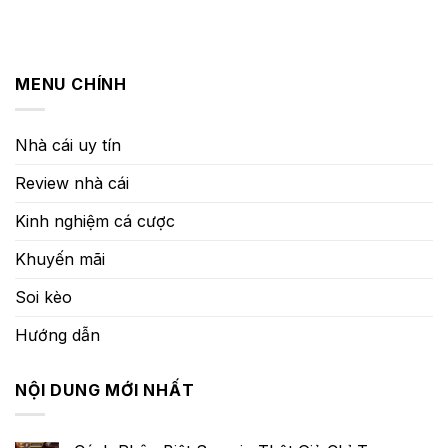
MENU CHÍNH
Nhà cái uy tín
Review nhà cái
Kinh nghiệm cá cược
Khuyến mãi
Soi kèo
Hướng dẫn
NỘI DUNG MỚI NHẤT