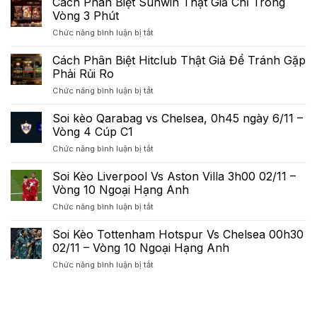
Cách Phân Biệt Sunwin Thật Giả Chỉ Trong
Vòng 3 Phút
Chức năng bình luận bị tắt
ở
Cách
Phân
Cách Phân Biệt Hitclub Thật Giả Để Tránh Gặp
Biệt
Phải Rủi Ro
Sunwin
Chức năng bình luận bị tắt
ở
Thật
Cách
Giả
Phân
Soi kèo Qarabag vs Chelsea, 0h45 ngày 6/11 –
Chỉ
Biệt
Trong
Vòng 4 Cúp C1
Hitclub
Vòng
Chức năng bình luận bị tắt
ở
Thật
3
Soi
Giả
Phút
kèo
Soi Kèo Liverpool Vs Aston Villa 3h00 02/11 –
Để
Qarabag
Tránh
Vòng 10 Ngoại Hạng Anh
vs
Gặp
Chức năng bình luận bị tắt
ở
Chelsea,
Phải
Soi
0h45
Rủi
Kèo
Soi Kèo Tottenham Hotspur Vs Chelsea 00h30
ngày
Ro
Liverpool
6/11
02/11 – Vòng 10 Ngoại Hạng Anh
Vs
–
Chức năng bình luận bị tắt
ở
Aston
Vòng
Soi
Villa
4
Kèo
3h00
Cúp
Tottenham
02/11
C1
Hotspur
–