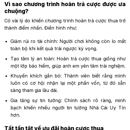
Vì sao chương trình hoàn trả cược được ưa
chuộng?
Có vài lý do khiến chương trình hoàn trả cược thua trở
thành điểm nhấn. Điển hình như:
Giảm rủi ro tài chính: Người chơi không còn lo mất
toàn bộ khi kết quả trái ngược kỳ vọng.
Tạo tâm lý an toàn: Hoàn trả cược thua giống như
một lớp bảo hiểm, giúp anh em yên tâm trải nghiệm.
Khuyến khích gắn bó: Thành viên biết rằng mình
luôn có cơ hội nhận lại một phần vốn, từ đó sẵn
sàng tham gia lâu dài.
Gia tăng sự tin tưởng: Chính sách rõ ràng, minh
bạch khiến nhiều người tin tưởng Nhà Cái Uy Tín
hơn.
Tất tần tật về ưu đãi hoàn cược thua