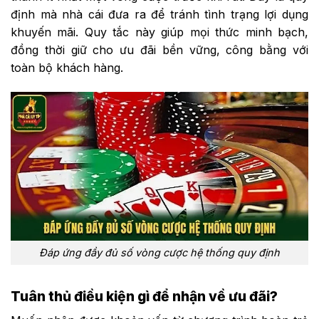
định mà nhà cái đưa ra để tránh tình trạng lợi dụng
khuyến mãi. Quy tắc này giúp mọi thức minh bạch,
đồng thời giữ cho ưu đãi bền vững, công bằng với
toàn bộ khách hàng.
Đáp ứng đầy đủ số vòng cược hệ thống quy định
Tuân thủ điều kiện gì để nhận về ưu đãi?