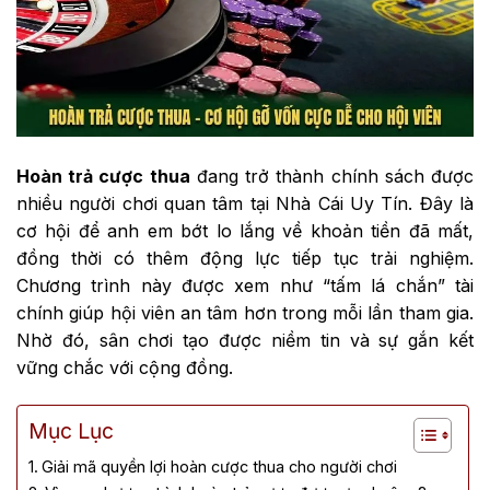
Hoàn trả cược thua
đang trở thành chính sách được
nhiều người chơi quan tâm tại Nhà Cái Uy Tín. Đây là
cơ hội để anh em bớt lo lắng về khoản tiền đã mất,
đồng thời có thêm động lực tiếp tục trải nghiệm.
Chương trình này được xem như “tấm lá chắn” tài
chính giúp hội viên an tâm hơn trong mỗi lần tham gia.
Nhờ đó, sân chơi tạo được niềm tin và sự gắn kết
vững chắc với cộng đồng.
Mục Lục
Giải mã quyền lợi hoàn cược thua cho người chơi