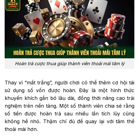
Hoàn trả cược thua giúp thành viên thoải mái tâm lý
Thay vì “mất trắng”, người chơi có thể thêm cơ hội tái
sử dụng số vốn được hoàn. Đây là một hình thức
khuyến khích gắn bó lâu dài, đồng thời nâng cao trải
nghiệm trên nền tảng. Một số thành viên chia sẻ rằng
số tiền được hoàn trả sau nhiều lần tích lũy cũng
không hề nhỏ. Thậm chí đủ để quay lại với tâm thế
thoải mái hơn.