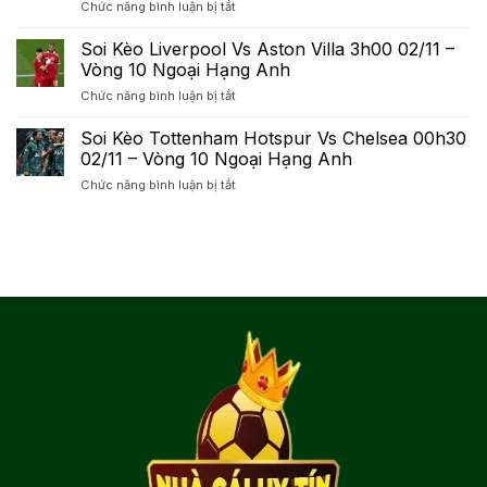
Chức năng bình luận bị tắt
ở
Thật
3
Soi
Giả
Phút
kèo
Soi Kèo Liverpool Vs Aston Villa 3h00 02/11 –
Để
Qarabag
Tránh
Vòng 10 Ngoại Hạng Anh
vs
Gặp
Chức năng bình luận bị tắt
ở
Chelsea,
Phải
Soi
0h45
Rủi
Kèo
Soi Kèo Tottenham Hotspur Vs Chelsea 00h30
ngày
Ro
Liverpool
6/11
02/11 – Vòng 10 Ngoại Hạng Anh
Vs
–
Chức năng bình luận bị tắt
ở
Aston
Vòng
Soi
Villa
4
Kèo
3h00
Cúp
Tottenham
02/11
C1
Hotspur
–
Vs
Vòng
Chelsea
10
00h30
Ngoại
02/11
Hạng
–
Anh
Vòng
10
Ngoại
Hạng
Anh