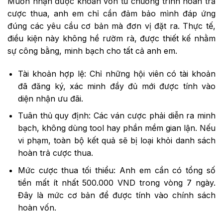
Muốn nhận được khoản vốn từ chương trình hoàn trả
cược thua, anh em chỉ cần đảm bảo mình đáp ứng
đúng các yêu cầu cơ bản mà đơn vị đặt ra. Thực tế,
điều kiện này không hề rườm rà, được thiết kế nhằm
sự công bằng, minh bạch cho tất cả anh em.
Tài khoản hợp lệ: Chỉ những hội viên có tài khoản
đã đăng ký, xác minh đầy đủ mới được tính vào
diện nhận ưu đãi.
Tuân thủ quy định: Các ván cược phải diễn ra minh
bạch, không dùng tool hay phần mềm gian lận. Nếu
vi phạm, toàn bộ kết quả sẽ bị loại khỏi danh sách
hoàn trả cược thua.
Mức cược thua tối thiểu: Anh em cần có tổng số
tiền mất ít nhất 500.000 VND trong vòng 7 ngày.
Đây là mức cơ bản để được tính vào chính sách
hoàn vốn.