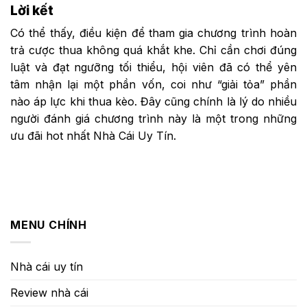
Lời kết
Có thể thấy, điều kiện để tham gia chương trình hoàn
trả cược thua không quá khắt khe. Chỉ cần chơi đúng
luật và đạt ngưỡng tối thiểu, hội viên đã có thể yên
tâm nhận lại một phần vốn, coi như “giải tỏa” phần
nào áp lực khi thua kèo. Đây cũng chính là lý do nhiều
người đánh giá chương trình này là một trong những
ưu đãi hot nhất Nhà Cái Uy Tín.
MENU CHÍNH
Nhà cái uy tín
Review nhà cái