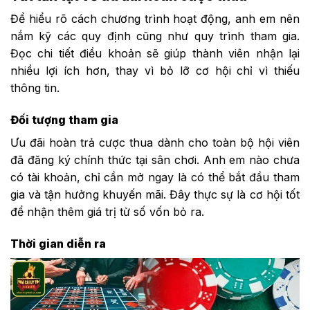
Để hiểu rõ cách chương trình hoạt động, anh em nên
nắm kỹ các quy định cũng như quy trình tham gia.
Đọc chi tiết điều khoản sẽ giúp thành viên nhận lại
nhiều lợi ích hơn, thay vì bỏ lỡ cơ hội chỉ vì thiếu
thông tin.
Đối tượng tham gia
Ưu đãi hoàn trả cược thua dành cho toàn bộ hội viên
đã đăng ký chính thức tại sân chơi. Anh em nào chưa
có tài khoản, chỉ cần mở ngay là có thể bắt đầu tham
gia và tận hưởng khuyến mãi. Đây thực sự là cơ hội tốt
để nhận thêm giá trị từ số vốn bỏ ra.
Thời gian diễn ra