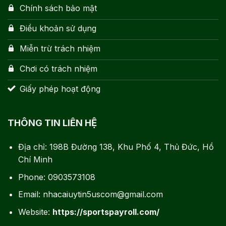
Chính sách bảo mật
Điều khoản sử dụng
Miễn trừ trách nhiệm
Chơi có trách nhiệm
Giấy phép hoạt động
THÔNG TIN LIÊN HỆ
Địa chỉ: 198B Đường 138, Khu Phố 4, Thủ Đức, Hồ
Chí Minh
Phone: 0903573108
Email:
nhacaiuytin5uscom@gmail.com
Website:
https://sportspayroll.com/