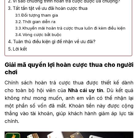
Vì sao chương trình hoàn trả cược được ưa chuộng?
Tất tần tật về ưu đãi hoàn cược thua
Đối tượng tham gia
Thời gian diễn ra
Khuyến mãi hoàn trả cược thua luôn đi kèm điều kiện
Vòng cược bắt buộc
Tuân thủ điều kiện gì để nhận về ưu đãi?
Lời kết
Giải mã quyền lợi hoàn cược thua cho người
chơi
Chính sách hoàn trả cược thua được thiết kế dành
cho toàn bộ hội viên của
Nhà cái uy tín
. Dù kết quả
không như mong muốn, anh em vẫn có thể nhận lại
một phần số vốn đã mất. Khoản tiền này được cộng
thẳng vào tài khoản, giúp khách hành giảm áp lực tài
chính.