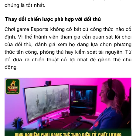
chúng là tốt nhất.
Thay đổi chiến lược phù hợp với đối thủ
Chơi game Esports không có bất cứ công thức nào cố
định. Vì thế thành viên tham gia cần quan sát lối chơi
của đối thủ, đánh giá xem họ đang lựa chọn phương
thức tấn công, phòng thủ hay kiểm soát tài nguyên. Từ
đó đưa ra chiến thuật có lợi nhất để giành thế chủ
động.