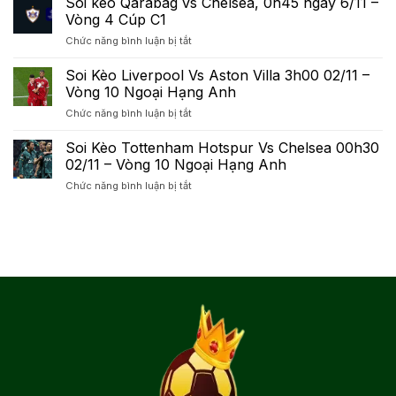
Soi kèo Qarabag vs Chelsea, 0h45 ngày 6/11 –
Chỉ
Biệt
Trong
Vòng 4 Cúp C1
Hitclub
Vòng
Chức năng bình luận bị tắt
ở
Thật
3
Soi
Giả
Phút
kèo
Soi Kèo Liverpool Vs Aston Villa 3h00 02/11 –
Để
Qarabag
Tránh
Vòng 10 Ngoại Hạng Anh
vs
Gặp
Chức năng bình luận bị tắt
ở
Chelsea,
Phải
Soi
0h45
Rủi
Kèo
Soi Kèo Tottenham Hotspur Vs Chelsea 00h30
ngày
Ro
Liverpool
6/11
02/11 – Vòng 10 Ngoại Hạng Anh
Vs
–
Chức năng bình luận bị tắt
ở
Aston
Vòng
Soi
Villa
4
Kèo
3h00
Cúp
Tottenham
02/11
C1
Hotspur
–
Vs
Vòng
Chelsea
10
00h30
Ngoại
02/11
Hạng
–
Anh
Vòng
10
Ngoại
Hạng