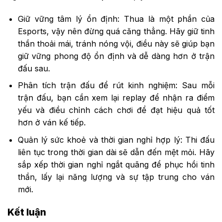
Giữ vững tâm lý ổn định: Thua là một phần của
Esports, vậy nên đừng quá căng thẳng. Hãy giữ tinh
thần thoải mái, tránh nóng vội, điều này sẽ giúp bạn
giữ vững phong độ ổn định và dễ dàng hơn ở trận
đấu sau.
Phân tích trận đấu để rút kinh nghiệm: Sau mỗi
trận đấu, bạn cần xem lại replay để nhận ra điểm
yếu và điều chỉnh cách chơi để đạt hiệu quả tốt
hơn ở ván kế tiếp.
Quản lý sức khoẻ và thời gian nghỉ hợp lý: Thi đấu
liên tục trong thời gian dài sẽ dẫn đến mệt mỏi. Hãy
sắp xếp thời gian nghỉ ngắt quãng để phục hồi tinh
thần, lấy lại năng lượng và sự tập trung cho ván
mới.
Kết luận