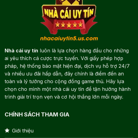
Anh
Nhà cái uy tín
luôn là lựa chọn hàng đầu cho những
ai yêu thích cá cược trực tuyến. Với giấy phép hợp
pháp, hệ thống bảo mật hiện đại, dịch vụ hỗ trợ 24/7
và nhiều ưu đãi hấp dẫn, đây chính là điểm đến an
toàn và lý tưởng cho cộng đồng game thủ. Hãy lựa
chọn cho mình một nhà cái uy tín để tận hưởng hành
trình giải trí trọn vẹn và cơ hội thắng lớn mỗi ngày.
CHÍNH SÁCH THAM GIA
Giới thiệu