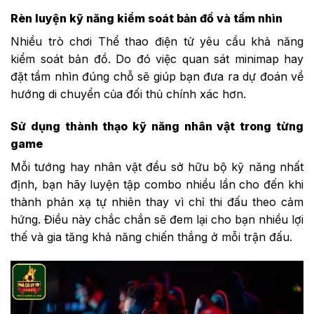
Rèn luyện kỹ năng kiểm soát bản đồ và tầm nhìn
Nhiều trò chơi Thể thao điện tử yêu cầu khả năng
kiểm soát bản đồ. Do đó việc quan sát minimap hay
đặt tầm nhìn đúng chỗ sẽ giúp bạn đưa ra dự đoán về
hướng di chuyển của đối thủ chính xác hơn.
Sử dụng thành thạo kỹ năng nhân vật trong từng
game
Mỗi tướng hay nhân vật đều sở hữu bộ kỹ năng nhất
định, bạn hãy luyện tập combo nhiều lần cho đến khi
thành phản xạ tự nhiên thay vì chỉ thi đấu theo cảm
hứng. Điều này chắc chắn sẽ đem lại cho bạn nhiều lợi
thế và gia tăng khả năng chiến thắng ở mỗi trận đấu.