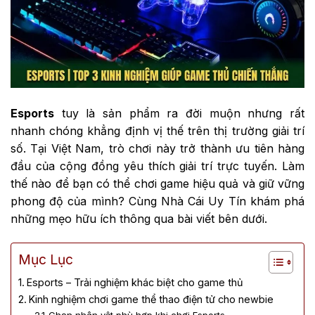
Esports
tuy là sản phẩm ra đời muộn nhưng rất
nhanh chóng khẳng định vị thế trên thị trường giải trí
số. Tại Việt Nam, trò chơi này trở thành ưu tiên hàng
đầu của cộng đồng yêu thích giải trí trực tuyến. Làm
thế nào để bạn có thể chơi game hiệu quả và giữ vững
phong độ của mình? Cùng Nhà Cái Uy Tín khám phá
những mẹo hữu ích thông qua bài viết bên dưới.
Mục Lục
Esports – Trải nghiệm khác biệt cho game thủ
Kinh nghiệm chơi game thể thao điện tử cho newbie