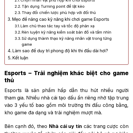
Chọn nhân vật phù hợp khi chơi Esports
Tận dụng Turning point để lật kèo
Thay đổi chiến lược phù hợp với đối thủ
Mẹo để nâng cao kỹ năng khi chơi game Esports
Làm chủ thao tác tay và tốc độ phản xạ
Rèn luyện kỹ năng kiểm soát bản đồ và tầm nhìn
Sử dụng thành thạo kỹ năng nhân vật trong từng
game
Làm sao để duy trì phong độ khi thi đấu dài hơi?
Kết luận
Esports – Trải nghiệm khác biệt cho game
thủ
Esports là sản phẩm hấp dẫn thu hút nhiều người
tham gia. Nhiều nhà cái tạo dấu ấn riêng nhờ tập trung
vào 3 yếu tố bao gồm môi trường thi đấu công bằng,
kho game đa dạng và trải nghiệm mượt mà.
Bên cạnh đó, theo
Nhà cái uy tín
các trang cược còn