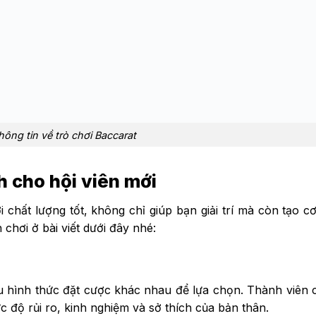
hông tin về trò chơi Baccarat
h cho hội viên mới
chất lượng tốt, không chỉ giúp bạn giải trí mà còn tạo cơ
 chơi ở bài viết dưới đây nhé:
u hình thức đặt cược khác nhau để lựa chọn. Thành viên c
 độ rủi ro, kinh nghiệm và sở thích của bản thân.