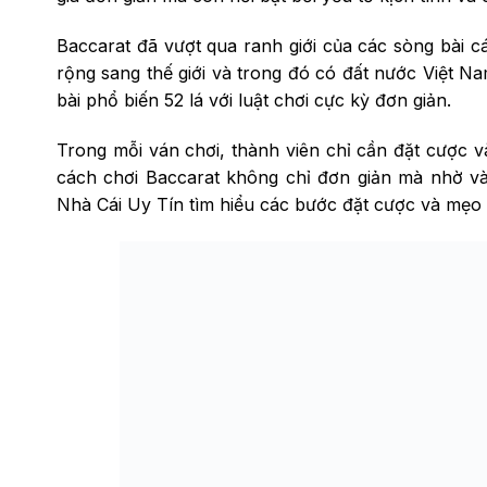
Baccarat đã vượt qua ranh giới của các sòng bài 
rộng sang thế giới và trong đó có đất nước Việt Na
bài phổ biến 52 lá với luật chơi cực kỳ đơn giản.
Trong mỗi ván chơi, thành viên chỉ cần đặt cược và
cách chơi Baccarat không chỉ đơn giản mà nhờ và
Nhà Cái Uy Tín tìm hiểu các bước đặt cược và mẹo 