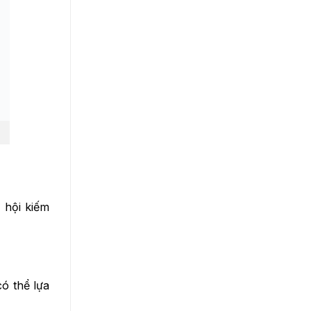
 hội kiếm
ó thể lựa