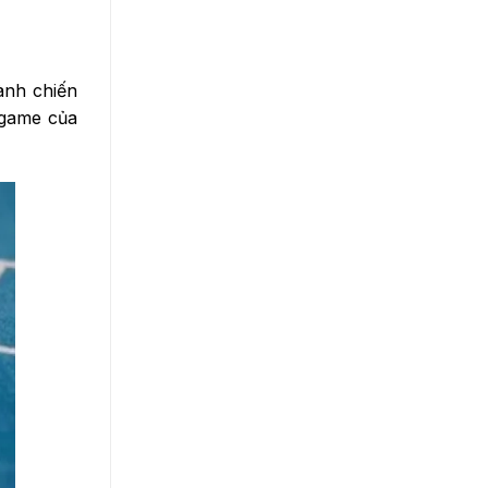
iành chiến
 game của