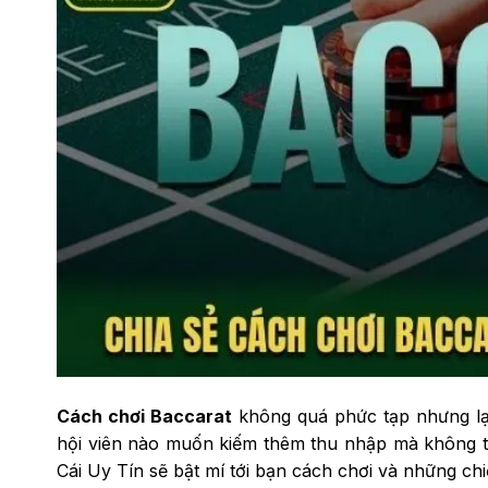
Cách chơi Baccarat
không quá phức tạp nhưng lại
hội viên nào muốn kiếm thêm thu nhập mà không tố
Cái Uy Tín sẽ bật mí tới bạn cách chơi và những chiế