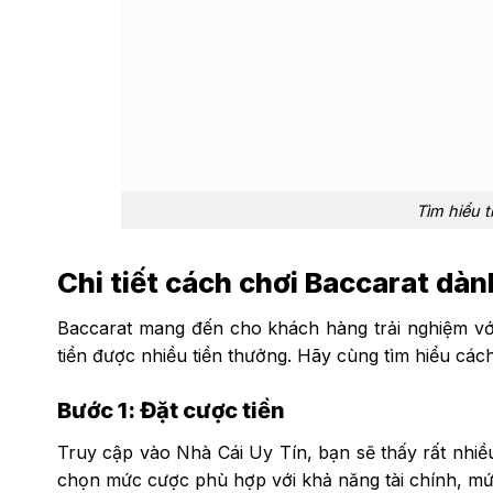
Tìm hiểu t
Chi tiết cách chơi Baccarat dàn
Baccarat mang đến cho khách hàng trải nghiệm với 
tiền được nhiều tiền thưởng. Hãy cùng tìm hiểu cách
Bước 1: Đặt cược tiền
Truy cập vào Nhà Cái Uy Tín, bạn sẽ thấy rất nhiề
chọn mức cược phù hợp với khả năng tài chính, mức