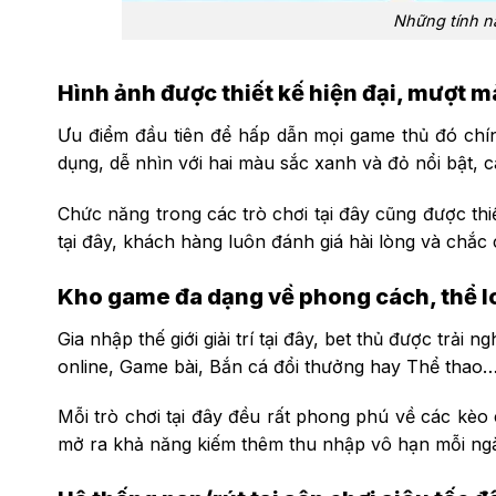
Những tính n
Hình ảnh được thiết kế hiện đại, mượt m
Ưu điểm đầu tiên để hấp dẫn mọi game thủ đó chính
dụng, dễ nhìn với hai màu sắc xanh và đỏ nổi bật, 
Chức năng trong các trò chơi tại đây cũng được thiế
tại đây, khách hàng luôn đánh giá hài lòng và chắc c
Kho game đa dạng về phong cách, thể lo
Gia nhập thế giới giải trí tại đây, bet thủ được trải
online, Game bài, Bắn cá đổi thưởng hay Thể thao
Mỗi trò chơi tại đây đều rất phong phú về các kèo c
mở ra khả năng kiếm thêm thu nhập vô hạn mỗi ngày