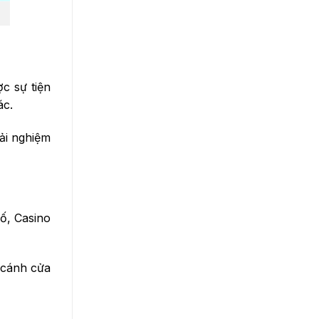
c sự tiện
ác.
rải nghiệm
số, Casino
à cánh cửa