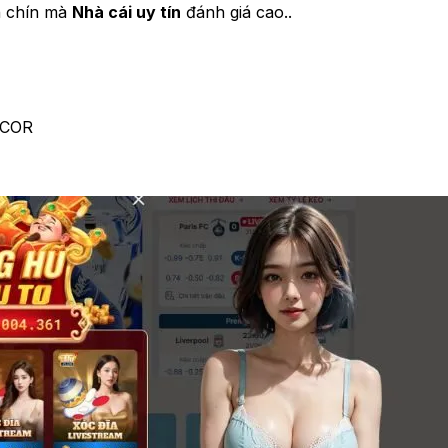
nh chín mà
Nhà cái uy tín
đánh giá cao..
GCOR