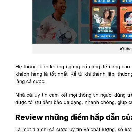
Khám 
Hệ thống luôn không ngừng cố gắng để nâng cao ch
khách hàng là tốt nhất. Kể từ khi thành lập, thươ
làng cá cược.
Nhà cái uy tín cam kết mọi thông tin người dùng t
được tối ưu đảm bảo đa dạng, nhanh chóng, giúp cược
Review những điểm hấp dẫn của 
Là một địa chỉ cá cược uy tín và chất lượng, số lư