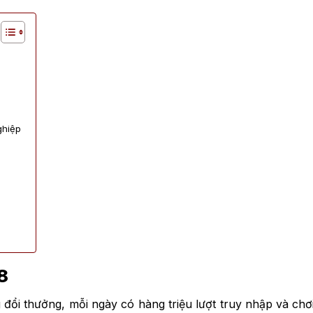
ghiệp
8
 đổi thưởng, mỗi ngày có hàng triệu lượt truy nhập và chơ