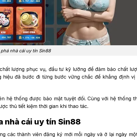
phá nhà cái uy tín Sin88
ất lượng phục vụ, đầu tư kỹ lưỡng để đảm bảo chất lượn
ng hiệu đã bước đi từng bước vững chắc để khẳng định vị 
rên hệ thống được bảo mật tuyệt đối. Cùng với hệ thống t
 thủ tiết kiệm thời gian khi thao tác.
nhà cái uy tín Sin88
ợng các thành viên đăng ký mới mỗi ngày và ở lại ngày một